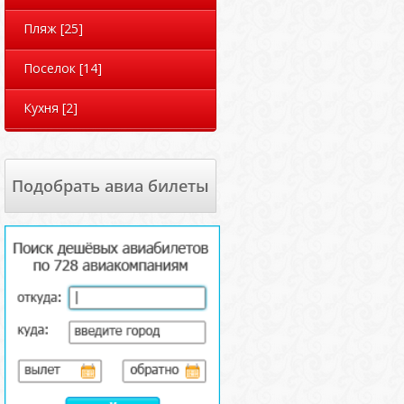
Пляж
[25]
Поселок
[14]
Кухня
[2]
Подобрать авиа билеты